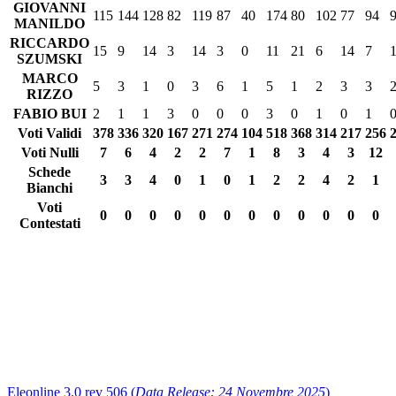
GIOVANNI
115
144
128
82
119
87
40
174
80
102
77
94
MANILDO
RICCARDO
15
9
14
3
14
3
0
11
21
6
14
7
SZUMSKI
MARCO
5
3
1
0
3
6
1
5
1
2
3
3
RIZZO
FABIO BUI
2
1
1
3
0
0
0
3
0
1
0
1
Voti Validi
378
336
320
167
271
274
104
518
368
314
217
256
Voti Nulli
7
6
4
2
2
7
1
8
3
4
3
12
Schede
3
3
4
0
1
0
1
2
2
4
2
1
Bianchi
Voti
0
0
0
0
0
0
0
0
0
0
0
0
Contestati
Eleonline 3.0 rev 506 (
Data Release: 24 Novembre 2025
)